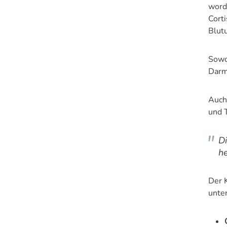
word
Cort
Blut
Sowo
Darm
Auch
und T
Di
h
Der 
unte