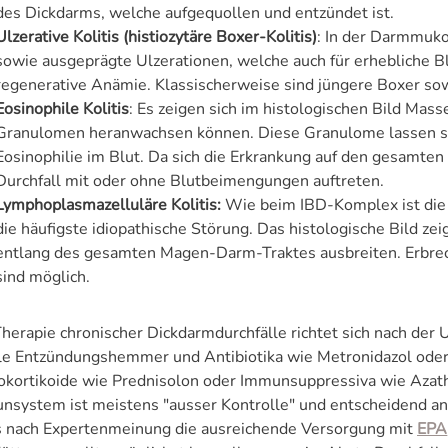
des Dickdarms, welche aufgequollen und entzündet ist.
Ulzerative Kolitis (histiozytäre Boxer-Kolitis)
: In der Darmmuko
sowie ausgeprägte Ulzerationen, welche auch für erhebliche Bl
regenerative Anämie. Klassischerweise sind jüngere Boxer sow
Eosinophile Kolitis
: Es zeigen sich im histologischen Bild Mas
Granulomen heranwachsen können. Diese Granulome lassen sich
Eosinophilie im Blut. Da sich die Erkrankung auf den gesamt
Durchfall mit oder ohne Blutbeimengungen auftreten.
Lymphoplasmazelluläre Kolitis:
Wie beim IBD-Komplex ist die 
die häufigste idiopathische Störung. Das histologische Bild z
entlang des gesamten Magen-Darm-Traktes ausbreiten. Erbre
sind möglich.
Therapie chronischer Dickdarmdurchfälle richtet sich nach der
le Entzündungshemmer und Antibiotika wie Metronidazol oder S
okortikoide wie Prednisolon oder Immunsuppressiva wie Azath
nsystem ist meistens "ausser Kontrolle" und entscheidend an 
 nach Expertenmeinung die ausreichende Versorgung mit
EPA