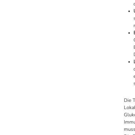
Die 
Loka
Gluk
Immu
muss