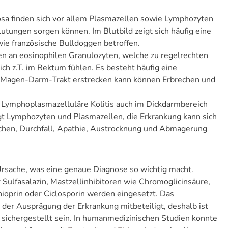
sa finden sich vor allem Plasmazellen sowie Lymphozyten
utungen sorgen können. Im Blutbild zeigt sich häufig eine
ie französische Bulldoggen betroffen.
sen an eosinophilen Granulozyten, welche zu regelrechten
 z.T. im Rektum fühlen. Es besteht häufig eine
en Magen-Darm-Trakt erstrecken kann können Erbrechen und
Lymphoplasmazelluläre Kolitis auch im Dickdarmbereich
eigt Lymphozyten und Plasmazellen, die Erkrankung kann sich
chen, Durchfall, Apathie, Austrocknung und Abmagerung
 Ursache, was eine genaue Diagnose so wichtig macht.
ulfasalazin, Mastzellinhibitoren wie Chromoglicinsäure,
ioprin oder Ciclosporin werden eingesetzt. Das
der Ausprägung der Erkrankung mitbeteiligt, deshalb ist
sichergestellt sein. In humanmedizinischen Studien konnte