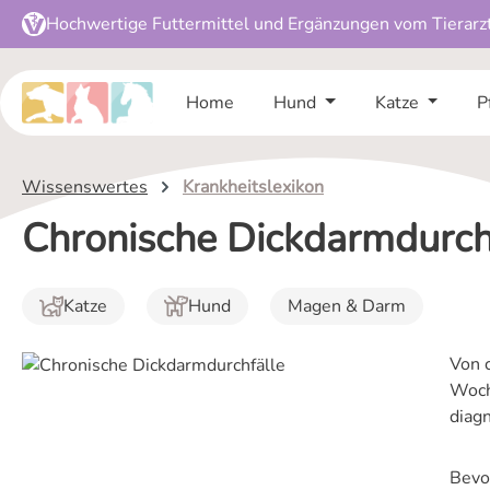
Hochwertige Futtermittel und Ergänzungen vom Tierarz
 Hauptinhalt springen
Zur Suche springen
Zur Hauptnavigation springen
Home
Hund
Katze
P
Wissenswertes
Krankheitslexikon
Chronische Dickdarmdurch
Katze
Hund
Magen & Darm
Von 
Woch
diagn
Bevo