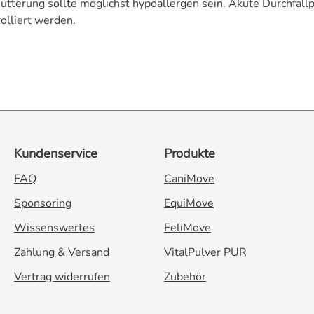
Fütterung sollte möglichst hypoallergen sein. Akute Durchfal
olliert werden.
Kundenservice
Produkte
FAQ
CaniMove
Sponsoring
EquiMove
Wissenswertes
FeliMove
Zahlung & Versand
VitalPulver PUR
Vertrag widerrufen
Zubehör