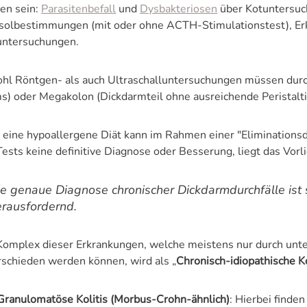
en sein:
Parasitenbefall
und
Dysbakteriosen
über Kotuntersu
isolbestimmungen (mit oder ohne ACTH-Stimulationstest), E
untersuchungen.
hl Röntgen- als auch Ultraschalluntersuchungen müssen durc
s) oder Megakolon (Dickdarmteil ohne ausreichende Peristalti
 eine hypoallergene Diät kann im Rahmen einer "Eliminationsd
ests keine definitive Diagnose oder Besserung, liegt das Vorli
e genaue Diagnose chronischer Dickdarmdurchfälle ist s
erausfordernd.
Komplex dieser Erkrankungen, welche meistens nur durch unte
rschieden werden können, wird als „
Chronisch-idiopathische Ko
Granulomatöse Kolitis (Morbus-Crohn-ähnlich)
: Hierbei finde