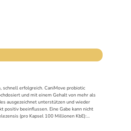
 schnell erfolgreich. CaniMove probiotic
chdosiert und mit einem Gehalt von mehr als
des ausgezeichnet unterstützen und wieder
 positiv beeinflussen. Eine Gabe kann nicht
haffen kann, indem er in Konkurrenz mit
ben den niedrigen pH-Wert im Magen und