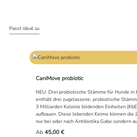
Passt ideal zu
Produktgalerie überspringen
CaniMove probiotic
NEU: Drei probiotische Stämme für Hunde in hy
enthält drei zugelassene, probiotische Stäm
3 Milliarden Kolonie bildenden Einheiten (K
aufbauen. Diese lebenden Keime können die Zu
nur bei oder nach Antibiotika Gabe sondern auch bei Verdauungsstörung
Bacillus velezensis ist ein Bakterienstamm, d
Regulärer Preis:
Ab
45,00 €
unerwünschten Keimen tritt und bestimmte E