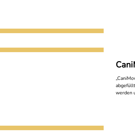
Cani
„CaniMov
abgefüll
werden u