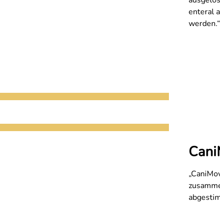
ausgelös
enteral 
werden.“
Cani
„CaniMov
zusammen
abgesti