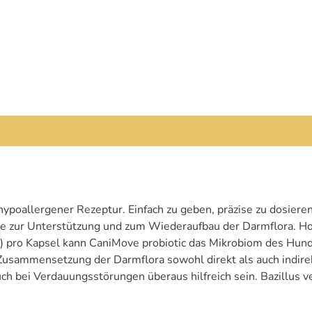
poallergener Rezeptur. Einfach zu geben, präzise zu dosieren,
me zur Unterstützung und zum Wiederaufbau der Darmflora. Ho
bE) pro Kapsel kann CaniMove probiotic das Mikrobiom des Hun
sammensetzung der Darmflora sowohl direkt als auch indirekt
en überaus hilfreich sein. Bazillus velezensis (pro Kapsel 100 Millionen KbE):
er im Darm eine positive Umgebung für nützliche Bakterien sc
nzyme produziert. Die Sporen von Bacillus velezensis überle