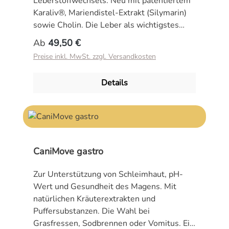
Leberstoffwechsels. Neu mit patentiertem
Karaliv®, Mariendistel-Extrakt (Silymarin)
sowie Cholin. Die Leber als wichtigstes
Entgiftungsorgan des Körpers von Hunden
Regulärer Preis:
Ab
49,50 €
und Katzen wird an jedem Tag mit vielen
Preise inkl. MwSt. zzgl. Versandkosten
Toxinen konfrontiert. Eine gezielte
Unterstützung bei dieser Arbeit
Details
("Entgiftung“) kann den Stoffwechsel dieses
wichtigen Organs unterstützen. Unser
CaniMove hepar enthält den innovativen
und patentierten Stoff Karaliv sowie das
Extrakt der Mariendistel (Hauptinhaltsstoff:
Silymarin). Durch die Verwendung der
CaniMove gastro
Karaliv®-Kräutermischung und
hochkonzentriertem Mariendistel-Extrakt
Zur Unterstützung von Schleimhaut, pH-
wird eine noch bessere Unterstützung der
Wert und Gesundheit des Magens. Mit
Leber sichergestellt. Das enthaltene Cholin
natürlichen Kräuterextrakten und
(100 mg pro Kapsel), ehemals als Vitamin
Puffersubstanzen. Die Wahl bei
B4 bezeichnet, übernimmt im
Grasfressen, Sodbrennen oder Vomitus. Ein