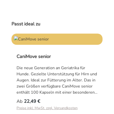
Produktgalerie überspringen
Passt ideal zu
CaniMove senior
Die neue Generation an Geriatrika für
Hunde. Gezielte Unterstützung für Hirn und
Augen. Ideal zur Fütterung im Alter. Das in
zwei Größen verfügbare CaniMove senior
enthält 100 Kapseln mit einer besonderen
Kombination wertvoller Inhaltsstoffe.
Regulärer Preis:
Ab
22,49 €
CaniMove senior ist ein
Preise inkl. MwSt. zzgl. Versandkosten
Ergänzungsfuttermittel speziell zur