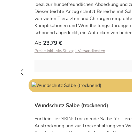
Ideal zur hundefreundlichen Abdeckung und z
Dieser leichte Anzug schützt Bereiche mit Sal
von vielen Tierärzten und Chirurgen empfohl
Komplikationen und Wundheilungsstörungen d
schonend abgedeckt, ein Auflecken von bedec
werden. Das kann der Recovery Suit: Er schützt Wunden, Hot Spots, Hauterkrankungen und vieles mehr Die Wunde wird sauber und trocken gehalten Die
Regulärer Preis:
Ab
23,79 €
Genesung wird so schneller und komfortabler
Preise inkl. MwSt. zzgl. Versandkosten
selbst, vor anderen TIeren und Kindern gesch
für die Waschmaschine geeignet und kann immer wieder verwendet werden Ein k
Wundschutzanzug direkt am OP-Tag mit zum Tie
uns in der Variante "Deutschland Fan Editio
Verständnis dafür, dass dieses Produkt aus 
können wir leider nicht zurücknehmen. Die G
Größe für deinen Liebling optimal ermitteln k
Wundschutz Salbe (trocknend)
FürDeinTier SKIN: Trocknende Salbe für Tier
Austrocknung und zur Trockenhaltung von Wun