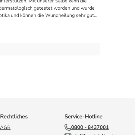
nterstützen. Mit unserer Salbe kann die
t dermatologisch getestet worden und wurde
biotika und können die Wundheilung sehr gut
sind ein ausgezeichneter Begleiter im Alltag
hland entwickelt und hergestellt.
Rechtliches
Service-Hotline
AGB
0800 - 8437001