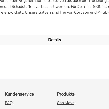
l in der Regeneration unterstützen als auch die Trocknung u
ion und Schadstoffen verbessert werden. FürDeinTier SKIN is
ere entwickelt. Unsere Salben sind frei von Cortison und Anti
 oder den Medikamentenschrank: Unsere Wund- und Heilsalben 
werden ausschließlich mit hochwertigen Rohstoffen in Deutsc
Details
Kundenservice
Produkte
FAQ
CaniMove