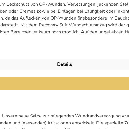
um Leckschutz von OP-Wunden, Verletzungen, juckenden Stelle
ben oder Cremes sowie bei Einlagen bei Läufigkeit oder Inkont
en, da das Auflecken von OP-Wunden (insbesondere im Bauchb
arstellt. Mit dem Recovery Suit Wundschutzanzug wird der 
kten Bereichen ist kaum noch möglich. Auf den ungeliebten H
 Betroffene Hunde können sich wesentlich freier bewegen als 
ützt Keine Blutflecken oder Wundflüssigkeit mehr im Haus, au
leiner Tipp: bei geplanten Operationen kannst Du den
Details
rarzt nehmen - so sparst Du die Kosten für einen Halskragen.
n" mit dem Retro-Muster der deutschen Fußball-Nationalmanns
hygienischen Gründen nur ungetragen retouniert werden kann.
rößenangaben in der Größentabelle passen aber erfahrungsge
annst. Vielen Dank für dein Verständnis!
e. Unsere neue Salbe zur pflegenden Wundrandversorgung wurd
den und (nässenden) Irritationen entwickelt. Die spezielle 