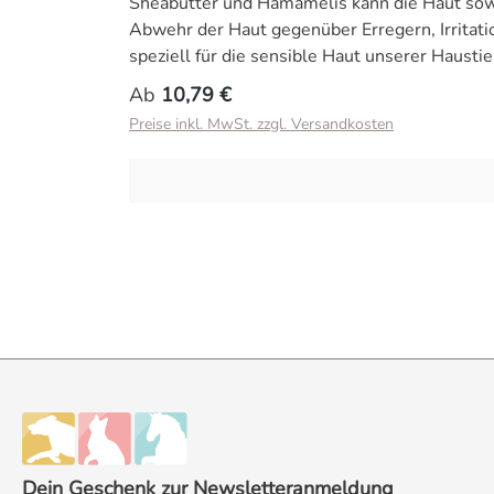
Sheabutter und Hamamelis kann die Haut sowoh
Abwehr der Haut gegenüber Erregern, Irritat
speziell für die sensible Haut unserer Hausti
unterstützen. Egal ob für die Reiseapotheke
Regulärer Preis:
Ab
10,79 €
von Tier und Besitzer. Unsere Dermatologika 
Preise inkl. MwSt. zzgl. Versandkosten
Dein Geschenk zur Newsletteranmeldung