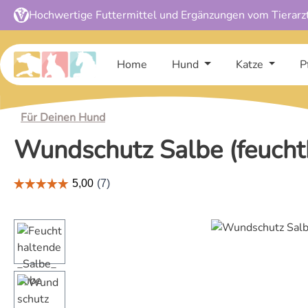
Hochwertige Futtermittel und Ergänzungen vom Tierarz
 Hauptinhalt springen
Zur Suche springen
Zur Hauptnavigation springen
Home
Hund
Katze
P
Für Deinen Hund
Wundschutz Salbe (feucht
Bildergalerie überspringen