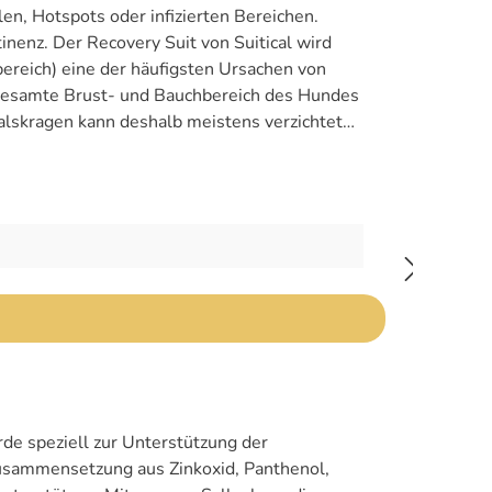
n, Hotspots oder infizierten Bereichen.
inenz. Der Recovery Suit von Suitical wird
ereich) eine der häufigsten Ursachen von
gesamte Brust- und Bauchbereich des Hundes
alskragen kann deshalb meistens verzichtet
mit einem Halskragen Haustiere sind vor sich
f dem Sofa oder im Auto Der Recovery Suit ist
 Den Suitical Recovery Suit erhältst Du bei
chaft. ACHTUNG: Du hast sicherlich
 Einen Wundschutzanzug inklusive Hundehaare
mäß sehr genau, so dass Du die passende
e speziell zur Unterstützung der
Zusammensetzung aus Zinkoxid, Panthenol,