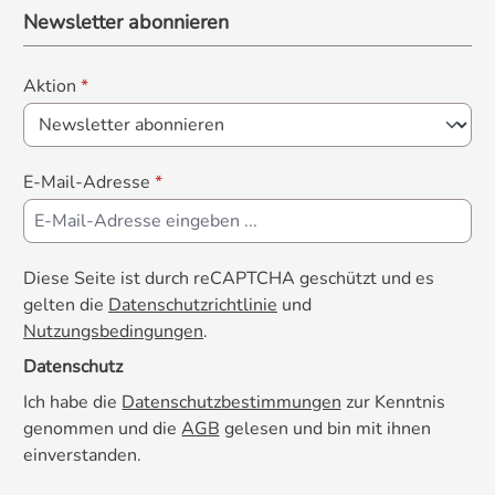
CaniMove hypoallergen kann mit allen
Newsletter abonnieren
CaniMove-Produkten ausgezeichnet
kombiniert werden. FAKTEN: ➣ Maniok
Aktion
*
und Süßkartoffeln als hypoallergene
Kohlenhydratquellen ➣ Geflügel aus
Deutschland ohne Belastungen und
Schwermetalle ➣ Reich an Omega-3-
E-Mail-Adresse
*
Fettsäuren, Verhältnis zu Omega-3 zu
Omega-6 1:1,2 ➣ pro kg mindestens 3.800
mg EPA/DHA ➣ Tierärztliche Rezeptur,
entwickelt und hergestellt in Deutschland.
Diese Seite ist durch reCAPTCHA geschützt und es
➣ Gluten-frei, frei von Gentechnik sowie
gelten die
Datenschutzrichtlinie
und
Zuckerzusätzen und Aromastoffen.
Nutzungsbedingungen
.
Datenschutz
Ich habe die
Datenschutzbestimmungen
zur Kenntnis
genommen und die
AGB
gelesen und bin mit ihnen
einverstanden.