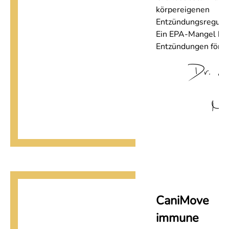
körpereigenen
Entzündungsregulat
Ein EPA-Mangel ka
Entzündungen förde
Dr. L
Me
CaniMove
immune