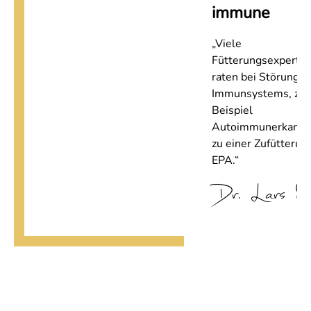
immune
„Viele
Fütterungsexperte
raten bei Störunge
Immunsystems, zu
Beispiel
Autoimmunerkanku
zu einer Zufütterun
EPA.“
Dr. Lars M