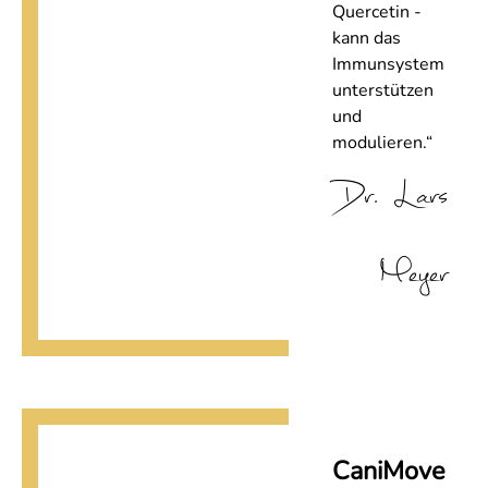
Quercetin -
kann das
Immunsystem
unterstützen
und
modulieren.“
Dr. Lars
Meyer
CaniMove