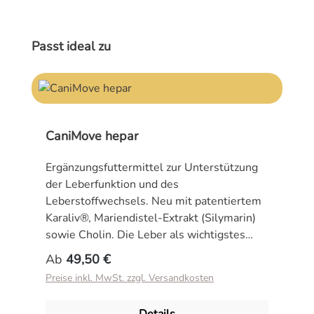
Produktgalerie überspringen
Passt ideal zu
CaniMove hepar
Ergänzungsfuttermittel zur Unterstützung
der Leberfunktion und des
Leberstoffwechsels. Neu mit patentiertem
Karaliv®, Mariendistel-Extrakt (Silymarin)
sowie Cholin. Die Leber als wichtigstes
Entgiftungsorgan des Körpers von Hunden
Regulärer Preis:
Ab
49,50 €
und Katzen wird an jedem Tag mit vielen
Preise inkl. MwSt. zzgl. Versandkosten
Toxinen konfrontiert. Eine gezielte
Unterstützung bei dieser Arbeit