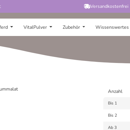
t
Versandkostenfrei
ferd
VitalPulver
Zubehör
Wissenswertes
Anzahl
Bis
1
Bis
2
Ab
3