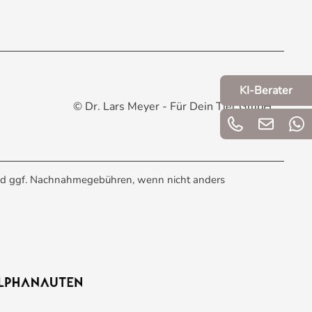
giene durch glatte Kunststoff- und
KI-Berater
© Dr. Lars Meyer - Für Dein Tier GmbH
d ggf. Nachnahmegebühren, wenn nicht anders
schließt die Lücke zwischen ungenauen
ister, Teeliebhaber und ernährungsbewusste
ie darauf, die maximale Tragkraft von 500 g