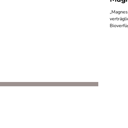
„Magnesi
verträgl
Bioverfü