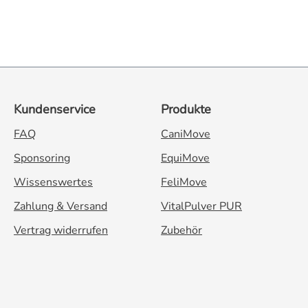
delstahl-Oberfläche beherbergt das übersichtliche LCD-Display
infach aufgesteckt und sitzt dort sicher. Nach der Verwendun
Großes 5-stelliges LCD-
te Aufsatz-Löffel in unterschiedlichen Größen Praktische Au
l und 150 ml. Damit steht Ihnen für jede Packungsgröße und
Kundenservice
Produkte
ung Klein 25 ml Ideal für intensive Gewürze, Safran,
FAQ
CaniMove
Sponsoring
EquiMove
eiten (g, oz, gn, ct). Mit der praktischen **Tara-Funktion (Zuwiegen)** setzen
Wissenswertes
FeliMove
o können Sie mehrere Zutaten nacheinander im selben Löffel ab
deckt sein sollte. Geeignet für: Exaktes Abmessen von Koch- und Backzutaten
Zahlung & Versand
VitalPulver PUR
lkräutern Abwiegen von Nahrungsergänzungsmitteln und Spor
Vertrag widerrufen
Zubehör
rieb dank automatischer Abschaltung nach 1 Minute Tipp: Nutzen Sie die Hold-Fu
 das Messergebnis im Display gespeichert, selbst wenn Sie den
igkeit schützen. Reinigen Sie die abnehmbaren Löffelköpfe einfach unter
ück aus Edelstahl wischen Sie bei Bedarf leicht mit einem feuchten 