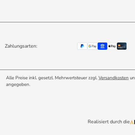
le Reinigung Keine Beschädigungsgefahr für die Elektronik Hy
 Maßeinheiten Gramm (g), Unze
Zahlungsarten:
erät ein und halten Sie die
hlen Wählen Sie bei Bedarf über die Funktionstaste die
Alle Preise inkl. gesetzl. Mehrwertsteuer zzgl.
Versandkosten
un
angegeben.
e digitale Löffelwaage
enutensil für feine Rezepturen und exakte Dosierungen. Sie 
eit wird das
nügen. Ein unverzichtbarer Helfer für Hobbyköche, Bäckerme
Realisiert durch die
abnehmbaren Löffelaufsätze unter fließendem Wasser. Achten S