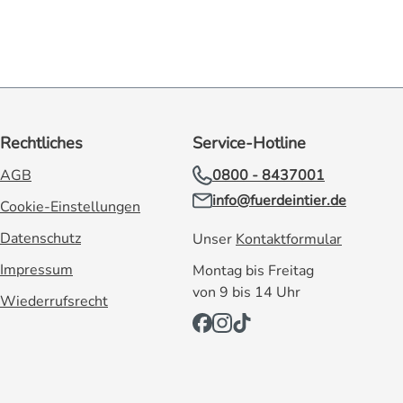
 und die intuitiven Steuerungstasten. An
g lässt sich der Löffel mühelos abnehmen und
fhänge-Öse am Griffende Kompaktes Maß von
 Zutatenmenge der passende Löffelkopf zur
Rechtliches
Service-Hotline
AGB
0800 - 8437001
info@fuerdeintier.de
Cookie-Einstellungen
Datenschutz
Unser
Kontaktformular
wiegen. Die **Hold-Funktion** hält das
Impressum
Montag bis Freitag
tler-Pulver Präzisionswägungen im Hobby-
von 9 bis 14 Uhr
Wiederrufsrecht
nktion,
 Löffel aus der Packung herausziehen.
Tuch ab. Vorteile bei der