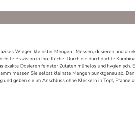
, dosieren und direkt aus der Packung entnehmen Die digitale
öchste Präzision in Ihre Küche. Durch die durchdachte Kombi
 feinster Zutaten mühelos und hygienisch. Egal ob Gewürze, Kräuter, Backpulver oder
Gramm messen Sie selbst kleinste Mengen punktgenau ab. Dan
ben sie im Anschluss ohne Kleckern in Topf, Pfanne oder Rührschüssel. O
itteln oder im Hobbybereich – diese Handwaage verbindet funk
asst die