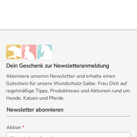
Design: Ein edles Handstück mit gebürsteter E
der Spitze wird der gewünschte Wiegelöffel e
hygienisch mit Wasser und etwas Spülmittel reinigen. Typische Merkmale: Hochwertiges Handstück mit Edelstahl-Finish 
Display für beste Ablesbarkeit 3 transparen
160 x 30 x 19 mm (ohne Löffel) Größen und Löffelaufsätze Drei Löffelgrößen für jede Zutat Im Lieferumfang befinden sich drei verschiedene Wiegelöffel
mit einem Fassungsvermögen von 25 ml, 45 m
Verfügung. Die Löffel sind so geformt, dass sie problemlos in schmale Gewürzgläser oder tiefere Beutel gleiten. Bei einer maximalen Tragkraft von 500
Gramm deckt die Waage das gesamte Spektrum feiner Dosierungen ab. Löffelgröße Volumen Eign
Salze oder Edelmetalle Mittel 45 ml Perfekt für Tee, Kräuter, Backpulver oder Speisestärke Groß 150 ml Optimiert für Mehl, Zucker, Eiweißpulver oder
Dein Geschenk zur Newsletteranmeldung
größere Mengen Präzise Messtechnik statt Schätzwerten Vergessen Sie ungenaue Messlöffel oder das händische Umrechnen. Die Rosenstein & Söhne
Abonniere unseren Newsletter und erhalte einen
Löffelwaage misst grammgenau auf 0,1 g und unterstützt vier gängige Einh
Gutschein für unsere Wundschutz-Salbe. Freu Dich auf
Sie die Anzeige jederzeit auf Null zurück. S
regelmäßige Tipps, Produktnews und Aktionen rund um
Messergebnis auf dem Display fest, falls die Sicht beim Wiegen einmal ver
Hunde, Katzen und Pferde.
Dosieren von Tee, Kaffee, Gewürzen und Hei
und Laborbereich (z. B. Gold, Münzen) Energiesparenden Bet
Newsletter abonnieren
wenn Sie in tiefen Beuteln wiegen. So bleibt
Einfache Reinigung und Pflege Die Reinigung der Löffelwaage ist denkbar einfach und hygienisch. Da die Wiegelöffel mit einem Handgriff vom Handstück
Aktion
*
getrennt werden können, lässt sich der Elektronikteil komplett vor Feucht
fließendem Wasser mit etwas Spülmittel. Das Handst