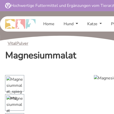
Hochwertige Futtermittel und Ergänzungen vom Tierarz
 Hauptinhalt springen
Zur Suche springen
Zur Hauptnavigation springen
Home
Hund
Katze
P
VitalPulver
Magnesiummalat
Bildergalerie überspringen