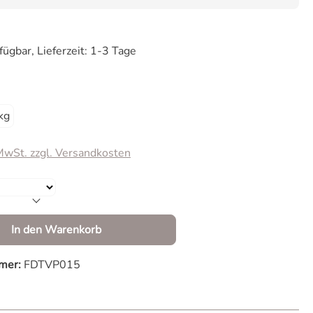
fügbar, Lieferzeit: 1-3 Tage
wählen
kg
 MwSt. zzgl. Versandkosten
Anzahl: Gib den gewünschten Wert ein od
In den Warenkorb
mer:
FDTVP015