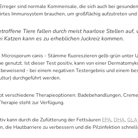
 Erreger sind normale Kommensale, die sich auch bei gesunden
örtes Immunsystem brauchen, um großflächig aufzutreten un
troffene Tiere fallen durch meist haarlose Stellen auf,
i Katzen kann es zu erheblichen Juckreiz kommen.
e Microsporum canis - Stämme fluoreszieren gelb-grün unter 
e genutzt. Ist dieser Test positiv, kann von einer Dermatomyk
t beweisend - bei einem negativen Testergebnis und einem b
ultur) durchgeführt werden.
ibt verschiedene Therapieoptionen: Badebehandlungen, Cremes
Therapie steht zur Verfügung.
itiv kann durch die Zufütterung der Fettsäuren
EPA
,
DHA
,
GLA
n, die Hautbarriere zu verbessern und die Pilzinfektion schne