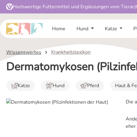
Hochwertige Futtermittel und Ergänzungen vom Tierarz
 Hauptinhalt springen
Zur Suche springen
Zur Hauptnavigation springen
Home
Hund
Katze
P
Wissenswertes
Krankheitslexikon
Dermatomykosen (Pilzinfe
Katze
Hund
Pferd
Haut & Fe
Die a
Ande
eher