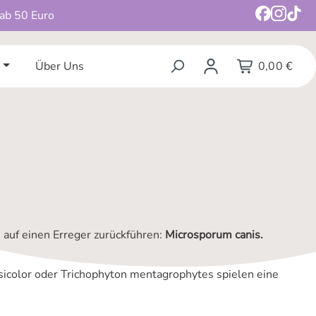
 ab 50 Euro
Über Uns
0,00 €
 auf einen Erreger zurückführen:
Microsporum canis.
color oder Trichophyton mentagrophytes spielen eine