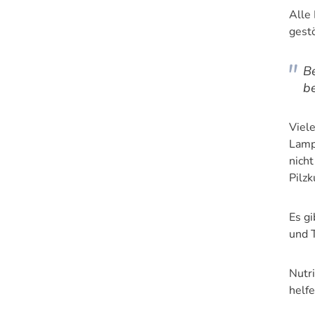
Alle
gest
Be
be
Viel
Lamp
nich
Pilzk
Es g
und 
Nutr
helfe