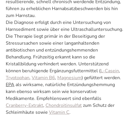
resultierende, schnell chronisch werdende Entzündung,
führen zu erheblichen Harnabsatzbeschwerden bis hin
zum Harnstau.
Die Diagnose erfolgt durch eine Untersuchung von
Harnsediment sowie über eine Ultraschalluntersuchung.
Die Therapie liegt primär in der Beseitigung der
Stressursachen sowie einer langanhaltenden
antibiotischen und entzündungshemmenden
Behandlung. Frühzeitig erkannt kann so die
Kristallbildung verhindert werden. Unterstützend
können beruhigende Ergänzungsfuttermittel (
L-Casein
,
Tryptophan
,
Vitamin B6
,
Magnesium
) gefüttert werden.
EPA
als wirksame, natürliche Entzündungshemmung
kann ebenso wirksam sein wie konservative
Medikamente. Empfehlenswert sind ebenfalls
Cranberry-Extrakt
,
Chondroitinsulfat
zum Schutz der
Schleimhäute sowie
Vitamin C
.