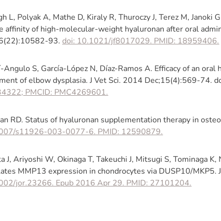
h L, Polyak A, Mathe D, Kiraly R, Thuroczy J, Terez M, Janoki 
e affinity of high-molecular-weight hyaluronan after oral admi
6(22):10582-93.
doi: 10.1021/jf8017029. PMID: 18959406.
í-Angulo S, García-López N, Díaz-Ramos A. Efficacy of an oral
tment of elbow dysplasia. J Vet Sci. 2014 Dec;15(4):569-74. d
4322; PMCID: PMC4269601.
an RD. Status of hyaluronan supplementation therapy in osteo
007/s11926-003-0077-6. PMID: 12590879.
a J, Ariyoshi W, Okinaga T, Takeuchi J, Mitsugi S, Tominaga K,
lates MMP13 expression in chondrocytes via DUSP10/MKP5. 
002/jor.23266. Epub 2016 Apr 29. PMID: 27101204.