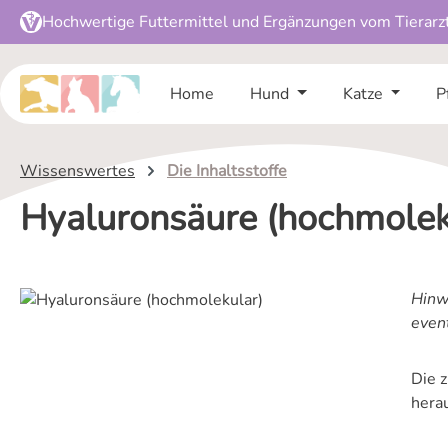
Hochwertige Futtermittel und Ergänzungen vom Tierarz
 Hauptinhalt springen
Zur Suche springen
Zur Hauptnavigation springen
Home
Hund
Katze
P
Wissenswertes
Die Inhaltsstoffe
Hyaluronsäure (hochmolek
Hinwe
even
Die 
hera