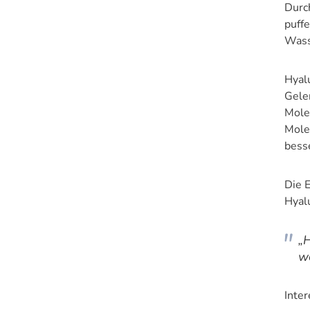
Durch
puff
Wass
Hyal
Gele
Mole
Mole
bess
Die 
Hyal
„
w
Inte