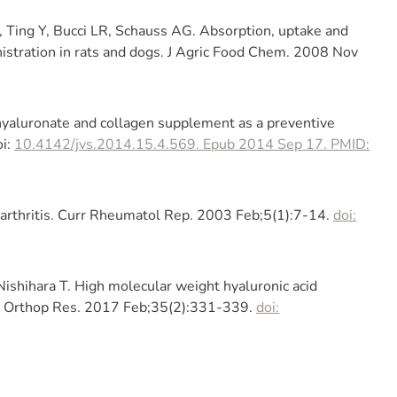
G, Ting Y, Bucci LR, Schauss AG. Absorption, uptake and
nistration in rats and dogs. J Agric Food Chem. 2008 Nov
 hyaluronate and collagen supplement as a preventive
oi:
10.4142/jvs.2014.15.4.569. Epub 2014 Sep 17. PMID:
arthritis. Curr Rheumatol Rep. 2003 Feb;5(1):7-14.
doi:
 Nishihara T. High molecular weight hyaluronic acid
J Orthop Res. 2017 Feb;35(2):331-339.
doi: