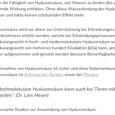
 die Fähigkeit von Hyaluronsäure, viel Wasser zu binden (bis 
ernde Wirkung entfalten. Ohne diese Wasserbindung der Hyal
er und hätte keinen schützenden Effekt mehr.
uronsäure wird vor allem zur Unterstützung bei Erkrankungen d
nkschmiere erhöht werden, welche bei Entzündungsprozessen 
kulargewicht in hoch- und niedermolekulare Hyaluronsäure u
kulargewicht von mehreren hundert Kilodalton (kDa) kann, and
er aufgenommen und genutzt werden (bessere Bioverfügbarkei
Einnahme von Hyaluronsäure ist sicher und ohne Nebenwirku
uronsäure ist
Arthrose bei Hunden
sowie bei
Pferden
.
Hochmolekulare Hyaluronsäure kann auch bei Tieren mit
erden.“
(Dr. Lars Meyer)
ressante Studien zur Anwendung von Hyaluronsäure: