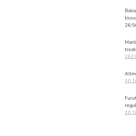
Balog
tissu
26;5
Mart
trea
2523
Altm
10.1
Furut
regu
10.1