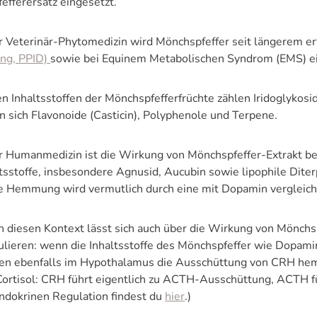
fefferersatz eingesetzt.
er Veterinär-Phytomedizin wird Mönchspfeffer seit längerem er
ing, PPID)
sowie bei Equinem Metabolischen Syndrom (EMS) ei
en Inhaltsstoffen der Mönchspfefferfrüchte zählen Iridoglyko
n sich Flavonoide (Casticin), Polyphenole und Terpene.
er Humanmedizin ist die Wirkung von Mönchspfeffer-Extrakt b
ltsstoffe, insbesondere Agnusid, Aucubin sowie lipophile Dit
e Hemmung wird vermutlich durch eine mit Dopamin vergleich
h diesen Kontext lässt sich auch über die Wirkung von Mönchs
ulieren: wenn die Inhaltsstoffe des Mönchspfeffer wie Dopami
en ebenfalls im Hypothalamus die Ausschüttung von CRH hemm
Cortisol: CRH führt eigentlich zu ACTH-Ausschüttung, ACTH f
Endokrinen Regulation findest du
hier
.)