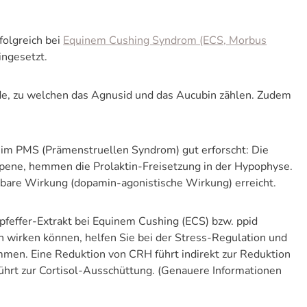
folgreich bei
Equinem Cushing Syndrom (ECS, Morbus
ngesetzt.
side, zu welchen das Agnusid und das Aucubin zählen. Zudem
eim PMS (Prämenstruellen Syndrom) gut erforscht: Die
erpene, hemmen die Prolaktin-Freisetzung in der Hypophyse.
bare Wirkung (dopamin-agonistische Wirkung) erreicht.
pfeffer-Extrakt bei Equinem Cushing (ECS) bzw. ppid
n wirken können, helfen Sie bei der Stress-Regulation und
en. Eine Reduktion von CRH führt indirekt zur Reduktion
ührt zur Cortisol-Ausschüttung. (Genauere Informationen