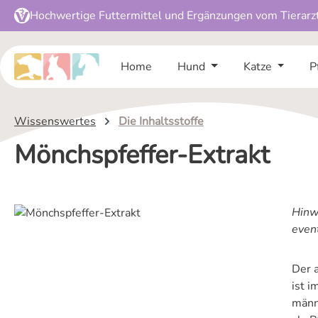
Hochwertige Futtermittel und Ergänzungen vom Tierarz
 Hauptinhalt springen
Zur Suche springen
Zur Hauptnavigation springen
Home
Hund
Katze
P
Wissenswertes
Die Inhaltsstoffe
Mönchspfeffer-Extrakt
Hinwe
even
Der 
ist 
männ