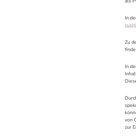
als P
In d
cush
Zu d
finde
In d
Inha
Dies
Durc
spek
könn
von 
zur 