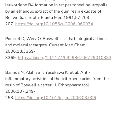
leukotriene B4 formation in rat peritoneal neutrophils
by an ethanolic extract of the gum resin exudate of
Boswellia serrata. Planta Med 1991;57:203-
207.
https://doi.org/10.1055/s-2006-960074
Poeckel D, Werz O. Boswellic acids: biological actions
and molecular targets. Current Med Chem
2006;13:3359-
3369.
https://doi.org/10.2174/092986706779010333
Bannoa N, Akihisa T, Yasukawa K. et al. Anti-
inflammatory activities of the triterpene acids from the
resin of Boswellia carteri. J. Ethnopharmacol
2006;107:249-
253.
https://doi.org/10.1016/j.jep.2006.03.006