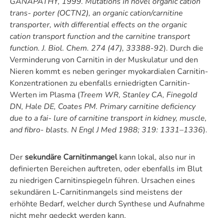
GANAPATHY
, 1999. Mutations in novel organic cation
trans- porter (OCTN2), an organic cation/carnitine
transporter, with differential effects on the organic
cation transport function and the carnitine transport
function. J. Biol. Chem. 274 (47), 33388-92
). Durch die
Verminderung von Carnitin in der Muskulatur und den
Nieren kommt es neben geringer myokardialen Carnitin-
Konzentrationen zu ebenfalls erniedrigten Carnitin-
Werten im Plasma (
Treem WR, Stanley CA, Finegold
DN, Hale DE, Coates PM. Primary carnitine deficiency
due to a fai- lure of carnitine transport in kidney, muscle,
and fibro- blasts. N Engl J Med 1988; 319: 1331–1336
).
Der
sekundäre Carnitinmangel
kann lokal, also nur in
definierten Bereichen auftreten, oder ebenfalls im Blut
zu niedrigen Carnitinspiegeln führen. Ursachen eines
sekundären L-Carnitinmangels sind meistens der
erhöhte Bedarf, welcher durch Synthese und Aufnahme
nicht mehr gedeckt werden kann.