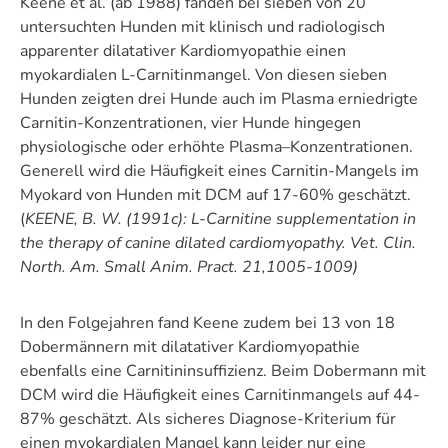
Keene et al. (ab 1988) fanden bei sieben von 20
untersuchten Hunden mit klinisch und radiologisch
apparenter dilatativer Kardiomyopathie einen
myokardialen L-Carnitinmangel. Von diesen sieben
Hunden zeigten drei Hunde auch im Plasma erniedrigte
Carnitin-Konzentrationen, vier Hunde hingegen
physiologische oder erhöhte Plasma–Konzentrationen.
Generell wird die Häufigkeit eines Carnitin-Mangels im
Myokard von Hunden mit DCM auf 17-60% geschätzt.
(
KEENE, B. W. (1991c): L-Carnitine supplementation in
the therapy of canine dilated cardiomyopathy. Vet. Clin.
North. Am. Small Anim. Pract. 21,1005-1009)
In den Folgejahren fand Keene zudem bei 13 von 18
Dobermännern mit dilatativer Kardiomyopathie
ebenfalls eine Carnitininsuffizienz. Beim Dobermann mit
DCM wird die Häufigkeit eines Carnitinmangels auf 44-
87% geschätzt. Als sicheres Diagnose-Kriterium für
einen myokardialen Mangel kann leider nur eine