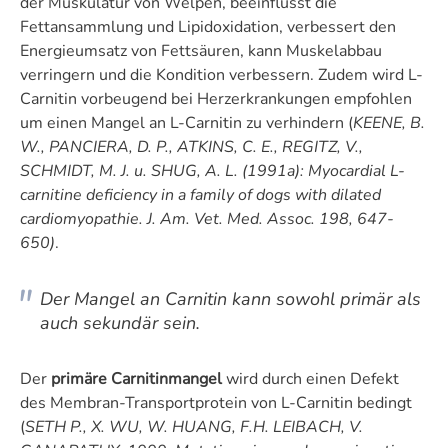
der Muskulatur von Welpen, beeinflusst die
Fettansammlung und Lipidoxidation, verbessert den
Energieumsatz von Fettsäuren, kann Muskelabbau
verringern und die Kondition verbessern. Zudem wird L-
Carnitin vorbeugend bei Herzerkrankungen empfohlen
um einen Mangel an L-Carnitin zu verhindern (
KEENE, B.
W., PANCIERA, D. P., ATKINS, C. E., REGITZ, V.,
SCHMIDT, M. J. u. SHUG, A. L. (1991a): Myocardial L-
carnitine deficiency in a family of dogs with dilated
cardiomyopathie. J. Am. Vet. Med. Assoc. 198, 647-
650)
.
Der Mangel an Carnitin kann sowohl primär als
auch sekundär sein.
Der
primäre Carnitinmangel
wird durch einen Defekt
des Membran-Transportprotein von L-Carnitin bedingt
(
SETH P., X. WU, W. HUANG, F.H. LEIBACH, V.