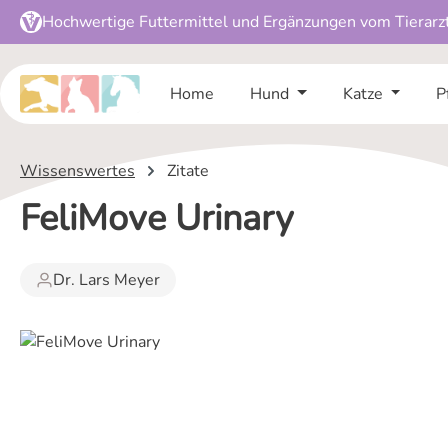
Hochwertige Futtermittel und Ergänzungen vom Tierarz
 Hauptinhalt springen
Zur Suche springen
Zur Hauptnavigation springen
Home
Hund
Katze
P
Wissenswertes
Zitate
FeliMove Urinary
Dr. Lars Meyer