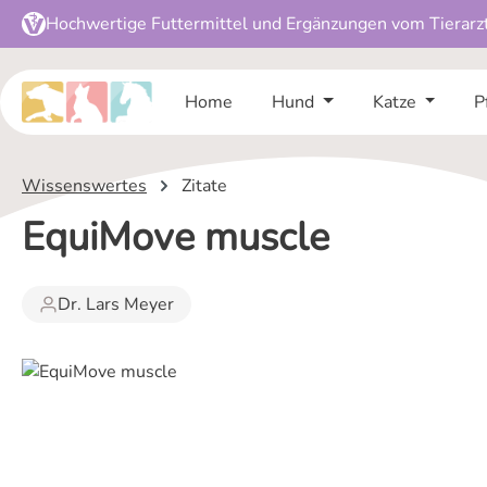
Hochwertige Futtermittel und Ergänzungen vom Tierarz
 Hauptinhalt springen
Zur Suche springen
Zur Hauptnavigation springen
Home
Hund
Katze
P
Wissenswertes
Zitate
EquiMove muscle
Dr. Lars Meyer