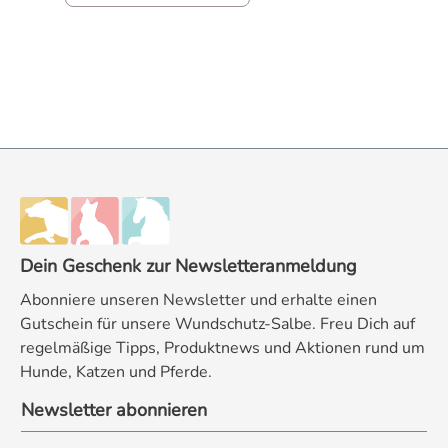
und hygienisch. Egal ob Gewürze, Kräuter,
Backpulver oder Edelmetalle: Mit einer
Genauigkeit von 0,1 Gramm messen Sie
selbst kleinste Mengen punktgenau ab.
Dank der praktischen Löffelform
entnehmen Sie Ihre Zutaten direkt aus der
Verkaufsverpackung und geben sie im
Anschluss ohne Kleckern in Topf, Pfanne
oder Rührschüssel. Ob beim Kochen,
Backen, bei der Zubereitung von
Nahrungsergänzungsmitteln oder im
Dein Geschenk zur Newsletteranmeldung
Hobbybereich – diese Handwaage verbindet
Abonniere unseren Newsletter und erhalte einen
funktionale Vielseitigkeit mit
Gutschein für unsere Wundschutz-Salbe. Freu Dich auf
platzsparender Aufbewahrung. Die Vorteile
regelmäßige Tipps, Produktnews und Aktionen rund um
der digitalen Löffelwaage Eigenschaft
Hunde, Katzen und Pferde.
Vorteil Hohe Präzision (0,1 g) Erlaubt das
exakte Abmessen kleinster Mengen wie
Newsletter abonnieren
Gewürze, Kräuter, Pulver oder Hefe. 3
auswechselbare Löffel Verschiedene