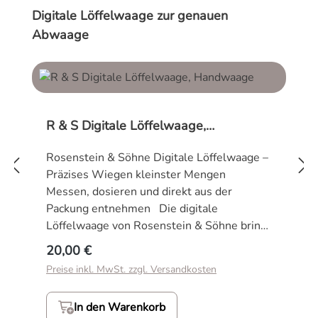
Produktgalerie überspringen
Digitale Löffelwaage zur genauen
Abwaage
R & S Digitale Löffelwaage,
Handwaage
Rosenstein & Söhne Digitale Löffelwaage –
Präzises Wiegen kleinster Mengen
Messen, dosieren und direkt aus der
Packung entnehmen Die digitale
Löffelwaage von Rosenstein & Söhne bringt
höchste Präzision in Ihre Küche. Durch die
Regulärer Preis:
20,00 €
durchdachte Kombination aus einer
Preise inkl. MwSt. zzgl. Versandkosten
kompakten Handwaage und drei
auswechselbaren Wiegelöffeln gelingt das
In den Warenkorb
exakte Dosieren feinster Zutaten mühelos