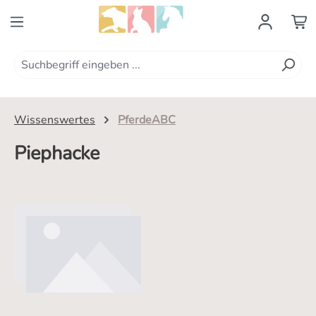
Zum Hauptinhalt springen
Wissenswertes
PferdeABC
Piephacke