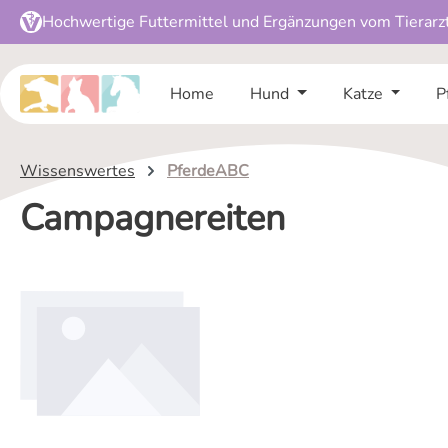
Hochwertige Futtermittel und Ergänzungen vom Tierarz
 Hauptinhalt springen
Zur Suche springen
Zur Hauptnavigation springen
Home
Hund
Katze
P
Wissenswertes
PferdeABC
Campagnereiten