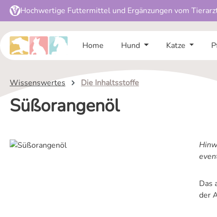
Hochwertige Futtermittel und Ergänzungen vom Tierarz
 Hauptinhalt springen
Zur Suche springen
Zur Hauptnavigation springen
Home
Hund
Katze
P
Wissenswertes
Die Inhaltsstoffe
Süßorangenöl
Hinwe
even
Das 
der 