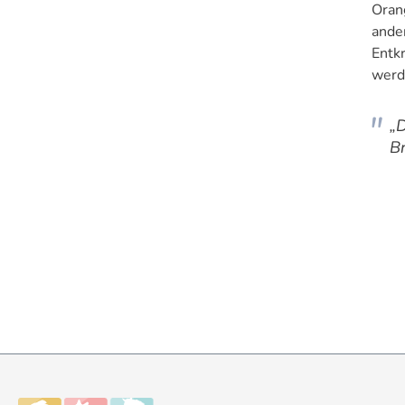
Orang
ande
Entk
werd
„
Br