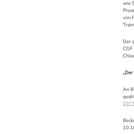
wie S
Proz
von P
Train
Der 
CGF 
Chlo
„Der
An BK
qual
237
Beck
10.1