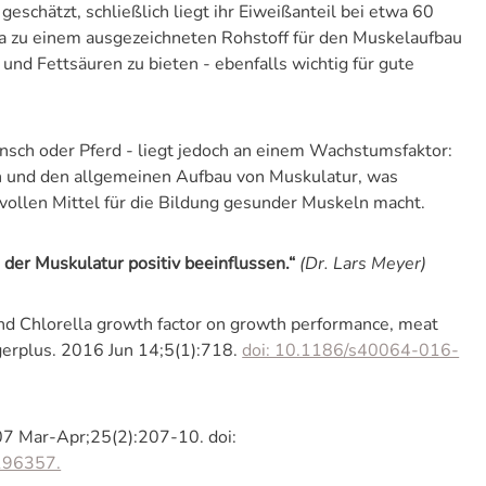
eschätzt, schließlich liegt ihr Eiweißanteil bei etwa 60
ina zu einem ausgezeichneten Rohstoff für den Muskelaufbau
und Fettsäuren zu bieten - ebenfalls wichtig für gute
nsch oder Pferd - liegt jedoch an einem Wachstumsfaktor:
on und den allgemeinen Aufbau von Muskulatur, was
tvollen Mittel für die Bildung gesunder Muskeln macht.
der Muskulatur positiv beeinflussen.“
(Dr. Lars Meyer)
 and Chlorella growth factor on growth performance, meat
gerplus. 2016 Jun 14;5(1):718.
doi: 10.1186/s40064-016-
007 Mar-Apr;25(2):207-10. doi:
196357.