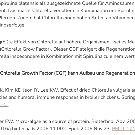
pirulina platensis als ausgezeichnete Quelle für Aminosäuren g
ent. Das macht Chlorella vor allem in Kombination mit Spirul
ferden. Zudem hat Chlorella einen hohen Anteil an Vitaminen 
ingserfolge.
größte Effekt von Chlorella auf höhere Organismen - sei es Me
(Chlorella Grow Factor). Dieser CGF steigert die Regenerati
rella insbesondere in Kombination mit Spirulina zu einem wer
 Chlorella Growth Factor (CGF) kann Aufbau und Regeneration 
, Kim KE, Jeon JY, Lee KW. Effect of dried Chlorella vulgaris
ities and humoral immune responses in broiler chickens. Sprin
3-4.
er EW. Micro-algae as a source of protein. Biotechnol Adv. 2
016/j.biotechadv.2006.11.002. Epub 2006 Nov 23.
PMID: 17