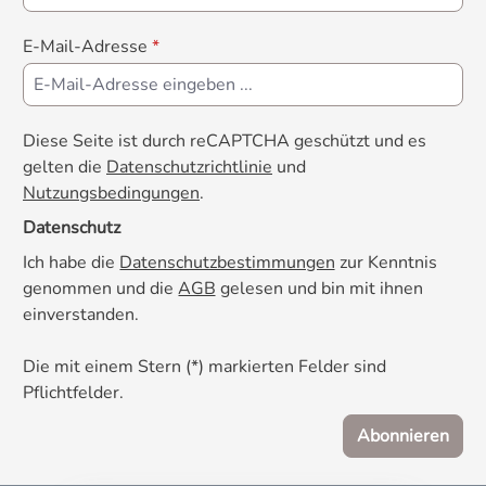
beruhigende Peptid Casozepin gebildet
wird. √ Inositol ist eine Vitamin-ähnliche
E-Mail-Adresse
*
Verbindung und nimmt im Organismus die
Rolle eines für die Psyche wichtigen
Botenstoffs ein. Drei bis vier Tage vor
einem solchen Ereignis gegeben stellt
Diese Seite ist durch reCAPTCHA geschützt und es
CaniMove relax eine große Hilfe dar und
gelten die
Datenschutzrichtlinie
und
sorgt für weniger Stress bei Mensch und
Nutzungsbedingungen
.
Tier.
Datenschutz
Ich habe die
Datenschutzbestimmungen
zur Kenntnis
genommen und die
AGB
gelesen und bin mit ihnen
einverstanden.
Die mit einem Stern (*) markierten Felder sind
Pflichtfelder.
Abonnieren