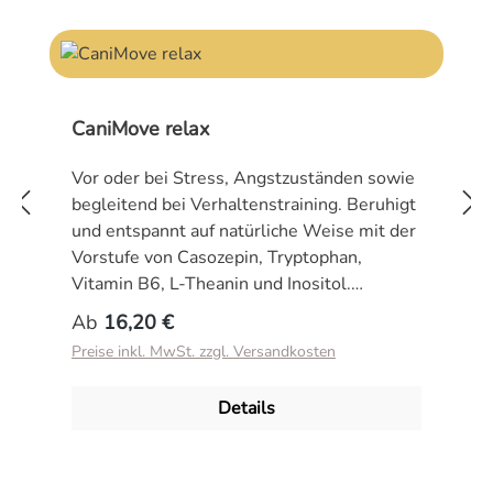
CaniMove relax
Vor oder bei Stress, Angstzuständen sowie
begleitend bei Verhaltenstraining. Beruhigt
und entspannt auf natürliche Weise mit der
Vorstufe von Casozepin, Tryptophan,
Vitamin B6, L-Theanin und Inositol.
CaniMove relax ist ein beruhigendes
Regulärer Preis:
Ab
16,20 €
Ergänzungsfuttermittel für Hunde und
Preise inkl. MwSt. zzgl. Versandkosten
Katzen. Es hilft mit Unruhe oder Angst
verbundenes Verhalten zu reduzieren. So
Details
können sich Tiere besser beruhigen und
Stresssituationen wie lange Autofahrten,
Feuerwerk (Silvester), Tierarztbesuche,