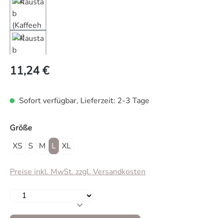
Regulärer Preis:
11,24 €
Sofort verfügbar, Lieferzeit: 2-3 Tage
auswählen
Größe
XS
S
M
L
XL
Preise inkl. MwSt. zzgl. Versandkosten
Produkt Anzahl: Gib den gewünschten Wert 