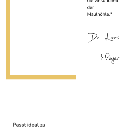
die Gesundheit
der
Maulhöhle."
Dr. Lars
Meyer
Produktgalerie überspringen
Passt ideal zu