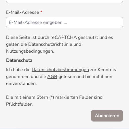
beruhigende Peptid Casozepin gebildet
wird. √ Inositol ist eine Vitamin-ähnliche
E-Mail-Adresse
*
Verbindung und nimmt im Organismus die
Rolle eines für die Psyche wichtigen
Botenstoffs ein. Drei bis vier Tage vor
einem solchen Ereignis gegeben stellt
Diese Seite ist durch reCAPTCHA geschützt und es
CaniMove relax eine große Hilfe dar und
gelten die
Datenschutzrichtlinie
und
sorgt für weniger Stress bei Mensch und
Nutzungsbedingungen
.
Tier.
Datenschutz
Ich habe die
Datenschutzbestimmungen
zur Kenntnis
genommen und die
AGB
gelesen und bin mit ihnen
einverstanden.
Die mit einem Stern (*) markierten Felder sind
Pflichtfelder.
Abonnieren