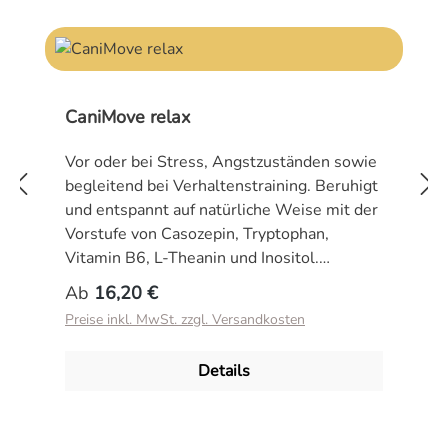
CaniMove relax
Vor oder bei Stress, Angstzuständen sowie
begleitend bei Verhaltenstraining. Beruhigt
und entspannt auf natürliche Weise mit der
Vorstufe von Casozepin, Tryptophan,
Vitamin B6, L-Theanin und Inositol.
CaniMove relax ist ein beruhigendes
Regulärer Preis:
Ab
16,20 €
Ergänzungsfuttermittel für Hunde und
Preise inkl. MwSt. zzgl. Versandkosten
Katzen. Es hilft mit Unruhe oder Angst
verbundenes Verhalten zu reduzieren. So
Details
können sich Tiere besser beruhigen und
Stresssituationen wie lange Autofahrten,
Feuerwerk (Silvester), Tierarztbesuche,