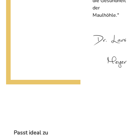
die Gesundheit
der
Maulhöhle."
Dr. Lars
Meyer
Produktgalerie überspringen
Passt ideal zu