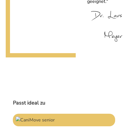
geeignet.“
Dr. Lars
Meyer
Produktgalerie überspringen
Passt ideal zu