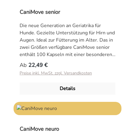
CaniMove senior
Die neue Generation an Geriatrika für
Hunde. Gezielte Unterstützung für Hirn und
Augen. Ideal zur Fütterung im Alter. Das in
zwei Größen verfügbare CaniMove senior
enthält 100 Kapseln mit einer besonderen
Kombination wertvoller Inhaltsstoffe.
Regulärer Preis:
Ab
22,49 €
CaniMove senior ist ein
Preise inkl. MwSt. zzgl. Versandkosten
Ergänzungsfuttermittel speziell zur
Unterstützung der physiologischen
Details
Funktion von Augen und Gehirn des alten
Hundes. Die Omega-3-Fettsäure DHA
(Decosahexaensäure) bildet den
Grundbaustein von Membranen im Gehirn
und Augen; DHA wird insbesondere zur
Regeneration nach Schäden sowie im
CaniMove neuro
Wachstum in erhöhtem Maße benötigt. Das