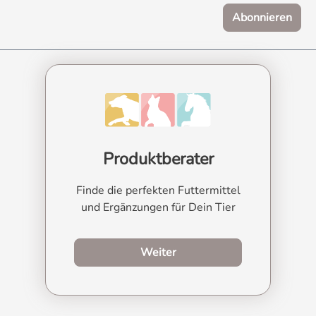
höhere Dosierung sinnvoll sein. Eine
Abonnieren
zeitlich begrenzte Steigerung bis auf
maximal 100 % des Tagesbedarfs ist
möglich, sollte jedoch stets unter
Berücksichtigung der übrigen
Magnesiumzufuhr erfolgen, um eine
Überversorgung zu vermeiden.Persönliche
Empfehlung„Magnesiummalat ist meine
Wahl, wenn Tiere eine gut verträgliche
Produktberater
Magnesiumquelle mit hoher
Bioverfügbarkeit benötigen.“
Finde die perfekten Futtermittel
TierartEmpfohlene tägliche Bedarfs-
und Ergänzungen für Dein Tier
MengeBeispiel Hund ca. 0,25-1 g
Magnesiummalat pro 15 kg Körpergewicht
abhängig von Größe und Aktivität Katze 50–
zum Produktberater
Weiter
200 mg Magnesiummalat pro Tag abhängig
von Größe und Aktivität Pferd 2–5 g
Magnesiummalat pro 100 kg Pferd