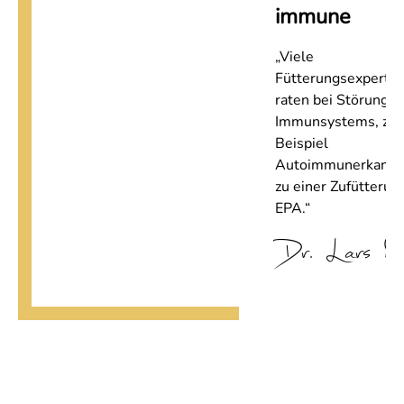
immune
„Viele
Fütterungsexperte
raten bei Störunge
Immunsystems, zu
Beispiel
Autoimmunerkanku
zu einer Zufütterun
EPA.“
Dr. Lars M