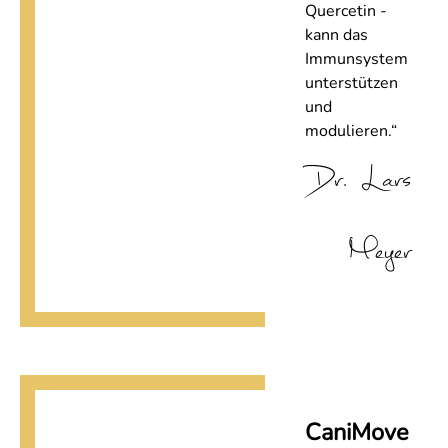
Quercetin -
kann das
Immunsystem
unterstützen
und
modulieren.“
Dr. Lars
Meyer
CaniMove