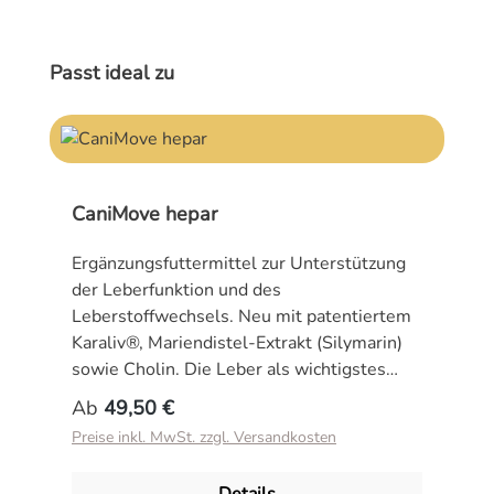
Produktgalerie überspringen
Passt ideal zu
CaniMove hepar
Ergänzungsfuttermittel zur Unterstützung
der Leberfunktion und des
Leberstoffwechsels. Neu mit patentiertem
Karaliv®, Mariendistel-Extrakt (Silymarin)
sowie Cholin. Die Leber als wichtigstes
Entgiftungsorgan des Körpers von Hunden
Regulärer Preis:
Ab
49,50 €
und Katzen wird an jedem Tag mit vielen
Preise inkl. MwSt. zzgl. Versandkosten
Toxinen konfrontiert. Eine gezielte
Unterstützung bei dieser Arbeit