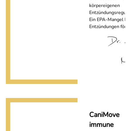
körpereigenen
Entzündungsregulat
Ein EPA-Mangel ka
Entzündungen förde
Dr. L
Me
CaniMove
immune