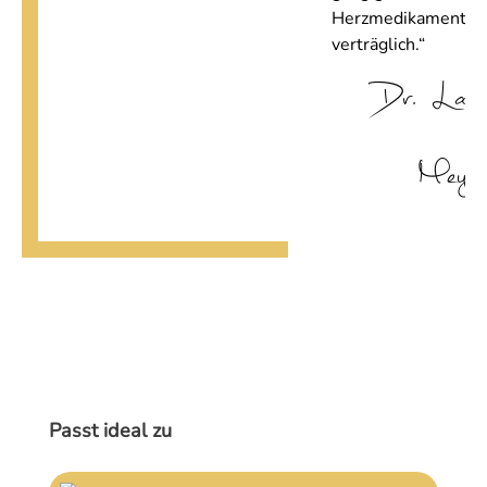
Herzmedikamenten
verträglich.“
Dr. Lars
Meyer
Produktgalerie überspringen
Passt ideal zu