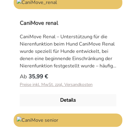
CaniMove renal
CaniMove Renal – Unterstützung für die
Nierenfunktion beim Hund CaniMove Renal
wurde speziell für Hunde entwickelt, bei
denen eine beginnende Einschränkung der
Nierenfunktion festgestellt wurde – häufig
sichtbar durch einen Anstieg von SDMA
Regulärer Preis:
Ab
35,99 €
(Symmetrisches Dimethylarginin) oder
Preise inkl. MwSt. zzgl. Versandkosten
Cystatin C. Die ausgewogene Kombination
natürlicher Inhaltsstoffe zielt auf die
Details
Erhaltung der Nierenfunktion und die
Unterstützung der körpereigenen
Entgiftungsmechanismen. ✅ Wann ist
CaniMove Renal sinnvoll? Bei vielen
Hunden bleibt eine schleichende