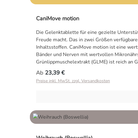
CaniMove motion
Die Gelenktablette für eine gezielte Unters
Freude macht. Das in zwei Größen verfügbare
Inhaltsstoffen. CaniMove motion ist eine wer
Bänder und Nerven mit wertvollen Mikronährs
Grünlippmuschelextrakt (GLME) ist reich an 
können. Ebenfalls zu den GAGs gehören Gluco
Regulärer Preis:
Ab
23,39 €
werden. MSM ist eine wichtige Schwefelquell
Preise inkl. MwSt. zzgl. Versandkosten
Weidenrinde unterstützen die körpereigene R
sowie die Spurenelemente Mangan und Selen 
Verpresst in schmackhafte und teilbare Table
"Knorpelschutzstoffe") wie Glucosamin, MSM 
Gelenkbeschwerden eingesetzt. Diese Problem
behandelt werden. Unsere Produkte sind Ergä