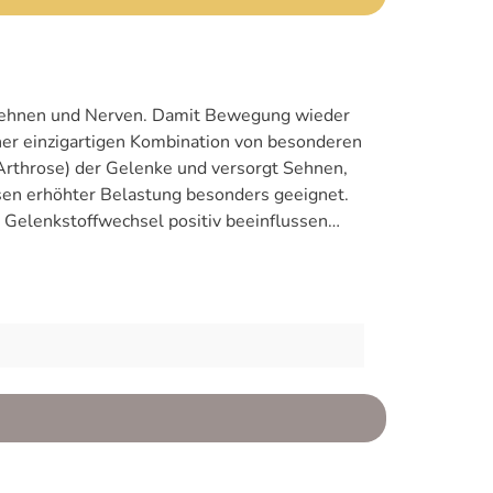
, Sehnen und Nerven. Damit Bewegung wieder
ner einzigartigen Kombination von besonderen
/Arthrose) der Gelenke und versorgt Sehnen,
sen erhöhter Belastung besonders geeignet.
Gelenkstoffwechsel positiv beeinflussen
t und Wachstum des Gelenkknorpels benötigt
eln von großer Bedeutung. Teufelskralle und
ne Komplex aus B-Vitaminen und Vitamin E
n auch in Phasen erhöhter Belastung.
cher. Hinweis: Chondroprotektiva (übersetzt:
ritis/Arthrose, Sehnenproblemen und
 stets von einem Tierarzt begutachtet und
erung von Krankheiten.