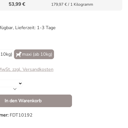
53,99 €
179,97 € / 1 Kilogramm
fügbar, Lieferzeit: 1-3 Tage
auswählen
s 10kg)
maxi (ab 10kg)
 MwSt. zzgl. Versandkosten
Anzahl: Gib den gewünschten Wert ein od
In den Warenkorb
mer:
FDT10192