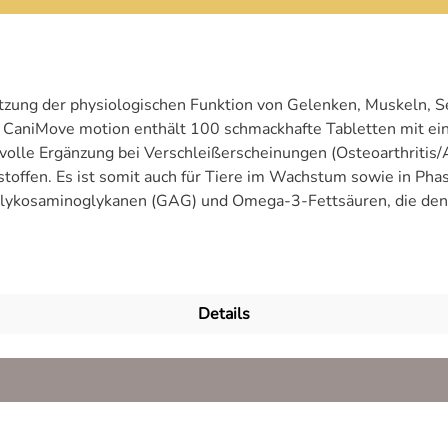
tützung der physiologischen Funktion von Gelenken, Muskeln
 CaniMove motion enthält 100 schmackhafte Tabletten mit ei
tvolle Ergänzung bei Verschleißerscheinungen (Osteoarthritis
toffen. Es ist somit auch für Tiere im Wachstum sowie in Pha
Glykosaminoglykanen (GAG) und Omega-3-Fettsäuren, die den 
samin und Hyaluronsäure, die für Wasserbindung, Elastizitä
e und somit insbesondere für Bänder, Sehnen und Gelenkkaps
egulation und enthalten wichtige Metaboliten. Der enthalte
decken den Bedarf von Gelenken, Muskeln, Sehnen und Nerve
Details
tten gelingt die Fütterung von CaniMove motion einfach und si
oder GLME werden traditionell bei Mensch und Tier bei Arth
e sind jedoch ernste Krankheiten und erkrankte Tiere sollten
nzungsfuttermittel und dienen nicht der Heilung oder Verhind