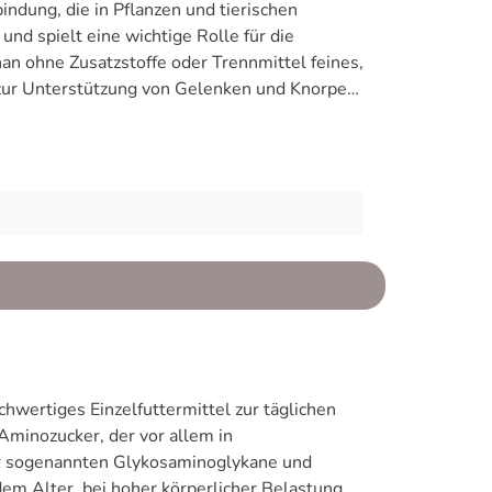
die: Boswellia-Extrakt reduzierte
ndung, die in Pflanzen und tierischen
d spielt eine wichtige Rolle für die
elquelle für den Stoffwechsel Hinweis:
tlich seiner ernährungsphysiologischen
nschaften besitzt (Butawan et al., 2017). In
ung TierartEmpfohlene
roitin möglich.
hwertiges Einzelfuttermittel zur täglichen
Aminozucker, der vor allem in
er sogenannten Glykosaminoglykane und
dem Alter, bei hoher körperlicher Belastung