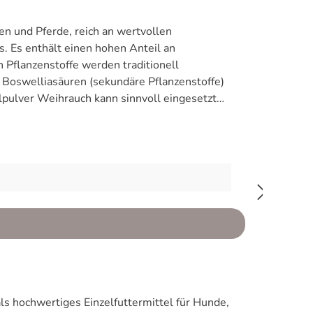
en und Pferde, reich an wertvollen
. Es enthält einen hohen Anteil an
 Pflanzenstoffe werden traditionell
)
nde Eigenschaften. Hier eine Auswahl
kte auf Beweglichkeit und Wohlbefinden bei
 Daten zu Human/OA-Modellen) Klinische
rmedizinische Anwendungen. PubMed Etzel
rarztl Wochenschr. 1996;103(9):381-4. Pferd
Beweglichkeit und Schmerzsymptomatik.
 hochwertiges Einzelfuttermittel für Hunde,