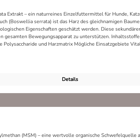
 Extrakt – ein naturreines Einzelfuttermittel für Hunde, Katz
h (Boswellia serrata) ist das Harz des gleichnamigen Baumes
iologischen Eigenschaften geschätzt werden. Diese sekundären
gsapparat zu unterstützen. Inhaltsstoffe Boswelliasäuren (sekundäre Pflanzenstoffe
 Einsatzgebiete Vitalpulver Weihrauch kann sinnvoll eingesetzt
 im Hinblick auf Bewegungsapparat und entzündungsmoduliere
lia serrata in der Veterinärmedizin Zitation (NLM-Standard)TierartKurz-
Details
d Übersichtsarbeit: Boswellia-Extrakte zeigten positive Effe
-week study. Phytomedicine. 2003;10(1):3-7. Hund (parallele
beschwerden; Ergebnisse liefern Grundlagen auch für veterinä
in the treatment of chronic polyarthritis in horses. Dtsch Tie
yarthritis zeigten unter Boswellia-Extrakt Verbesserung der 
ethan (MSM) – eine wertvolle organische Schwefelquelle als