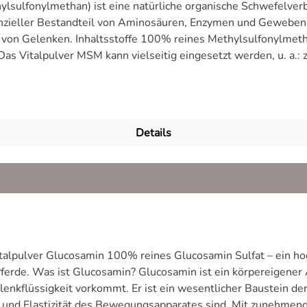
02. Hund (Übertragungsrelevanz, OA-Modell) Doppelblind-Stu
ulfonylmethan) ist eine natürliche organische Schwefelverbi
relevant. PubMed Fütterungsempfehlung TierartEmpfohlene tägliche
zieller Bestandteil von Aminosäuren, Enzymen und Geweben un
sulfonylmethan ohne Zusatzstoffe oder Trennmittel feines,
Glucosamin oder MSM möglich.
her Belastung von Sport- und Arbeitstieren als natürliche Schwef
rechen. Studienlage In zahlreichen Studien wurde MSM hinsich
, dass MSM das Bindegewebe unterstützt und antioxidative Eige
ch Bewegungsapparat und Regeneration eingesetzt. Fütterungsempfehl
Details
isse über
 lichtgeschützt lagern. Kombination mit Glucosamin oder Chond
italpulver Glucosamin 100% reines Glucosamin Sulfat – ein hoc
ferde. Was ist Glucosamin? Glucosamin ist ein körpereigener 
enkflüssigkeit vorkommt. Er ist ein wesentlicher Baustein d
ät und Elastizität des Bewegungsapparates sind. Mit zunehmen