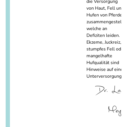
die Versorgung
von Haut, Fell und
Hufen von Pferden
zusammengestellt,
welche an
Defiziten leiden.
Ekzeme, Juckreiz,
stumpfes Fell oder
mangelhafte
Hufqualität sind
Hinweise auf eine
Unterversorgung.“
Dr. Lars
Meyer