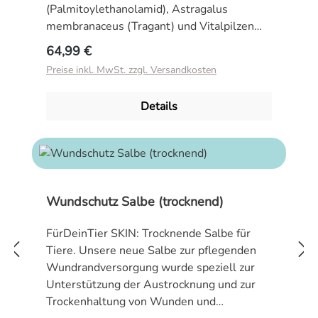
(Palmitoylethanolamid), Astragalus
membranaceus (Tragant) und Vitalpilzen
(Reishi, ABM). Das Immunsystem bei
Regulärer Preis:
64,99 €
Mensch und Tier unterliegt einer
Preise inkl. MwSt. zzgl. Versandkosten
komplexen, bis heute nicht vollständig
verstandenen Regulation.
Details
Unterschiedlichste Botenstoffe und
Transmitter wie Leukotriene, Zytokine
sowie Prostaglandine steuern das gesamte
Immunsystem zu vermehrter Aktivität oder
Passivität. Dieses effektive und
faszinierende System ist jedoch auch
Wundschutz Salbe (trocknend)
anfällig für Störungen, welche in
allergischen oder immunologischen
FürDeinTier SKIN: Trocknende Salbe für
Erkrankungen enden können. Bei diesen
Tiere. Unsere neue Salbe zur pflegenden
Erkrankungen ist das komplexe
Wundrandversorgung wurde speziell zur
Immunsystem gestört und kann seine
Unterstützung der Austrocknung und zur
eigentliche Aufgabe nicht mehr korrekt
Trockenhaltung von Wunden und
verrichten. Zur Unterstützung der