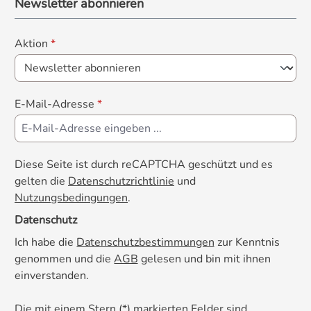
Newsletter abonnieren
Unverträglichkeiten oder immunologische
Ungleichgewichte sind stets als
multifaktorielle, komplexe Erkrankungen zu
Aktion
*
sehen. Derartige Erkrankungen müssen
stets von einem Tierarzt begutachtet,
beurteilt und behandelt werden.
E-Mail-Adresse
*
Diese Seite ist durch reCAPTCHA geschützt und es
gelten die
Datenschutzrichtlinie
und
Nutzungsbedingungen
.
Datenschutz
Ich habe die
Datenschutzbestimmungen
zur Kenntnis
genommen und die
AGB
gelesen und bin mit ihnen
einverstanden.
Die mit einem Stern (*) markierten Felder sind