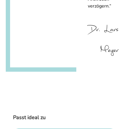
verzögern.“
Dr. Lars
Meyer
Produktgalerie überspringen
Passt ideal zu