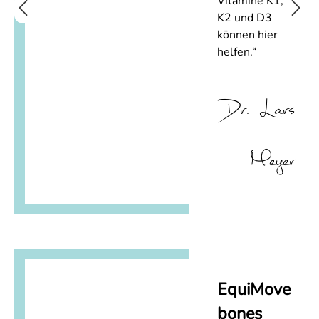
Vitamine K1,
K2 und D3
können hier
helfen.“
Dr. Lars
Meyer
EquiMove
bones