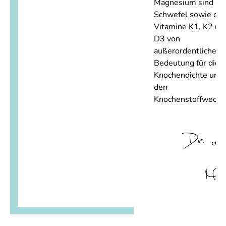
Magnesium sind au
Schwefel sowie die
Vitamine K1, K2 un
D3 von
außerordentlicher
Bedeutung für die
Knochendichte und
den
Knochenstoffwechse
Dr. La
Mey