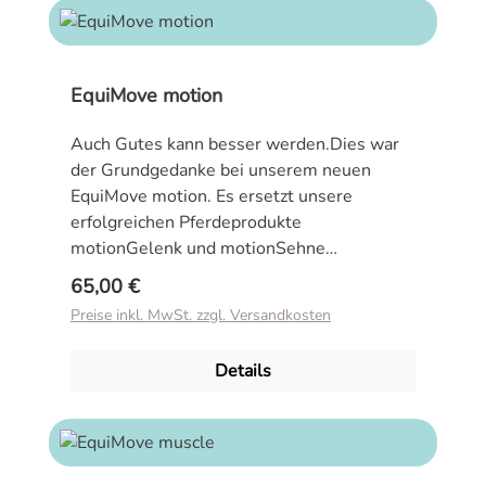
EquiMove motion
Auch Gutes kann besser werden.Dies war
der Grundgedanke bei unserem neuen
EquiMove motion. Es ersetzt unsere
erfolgreichen Pferdeprodukte
motionGelenk und motionSehne
und verbindet deren Inhaltsstoffe zu einem
Regulärer Preis:
65,00 €
neuen, noch besseren Mittel zur
Preise inkl. MwSt. zzgl. Versandkosten
Unterstützung des Bewegungsapparates.
Es dient der Unterstützung der
Details
physiologischen Funktion des
Bewegungsapparates und ist reich an GAGs
(Glycosaminoglykanen) in Kombination mit
Hyaluronsäure (dem Grundbaustein der
Gelenkschmiere), Vitalkräuter-Extrakten,