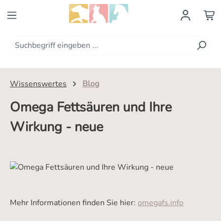
Zum Hauptinhalt springen
Wissenswertes
Blog
Omega Fettsäuren und Ihre
Wirkung - neue
Mehr Informationen finden Sie hier:
omegafs.info