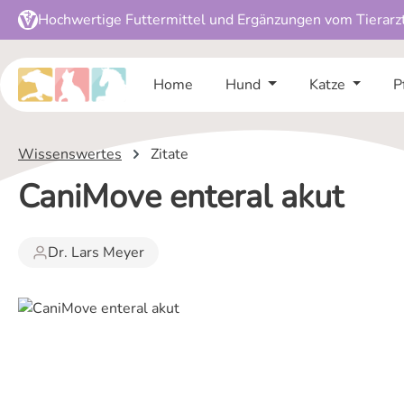
Hochwertige Futtermittel und Ergänzungen vom Tierarz
 Hauptinhalt springen
Zur Suche springen
Zur Hauptnavigation springen
Home
Hund
Katze
P
Wissenswertes
Zitate
CaniMove enteral akut
Dr. Lars Meyer